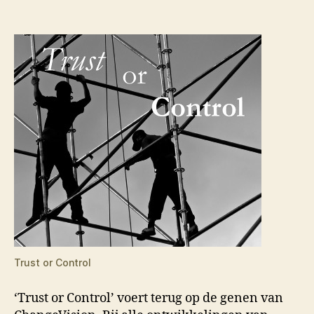
Trust or Control
‘Trust or Control’ voert terug op de genen van